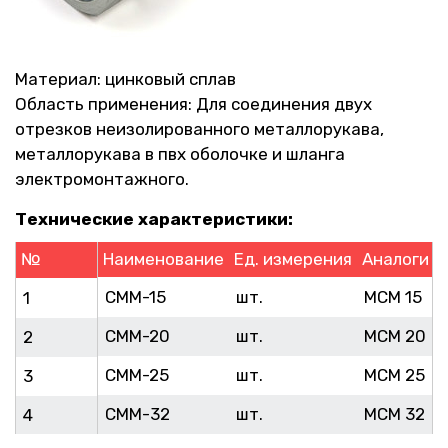
Материал: цинковый сплав
Область применения: Для соединения двух
отрезков неизолированного металлорукава,
металлорукава в пвх оболочке и шланга
электромонтажного.
Технические характеристики:
№
Наименование
Ед. измерения
Аналоги
d
СММ-15
шт.
МСМ 15
1
СММ-20
шт.
МСМ 20
2
СММ-25
шт.
МСМ 25
3
СММ-32
шт.
МСМ 32
4